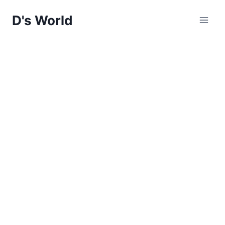
Skip
D's World
to
content