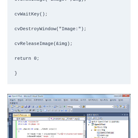
cvWaitKey();

cvDestroyWindow("Image:");

cvReleaseImage(&img);

return 0;

}