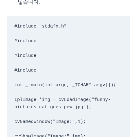
넣습니다.
#include "stdafx.h"

#include 
#include 
#include 
int _tmain(int argc, _TCHAR* argv[]){

IplImage *img = cvLoadImage("funny-
pictures-cat-goes-pew.jpg");

cvNamedWindow("Image:",1);

cvShowImage("Image:",img);
